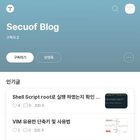
검색하기
티스토리
Secuof Blog
구독자
2
구독하기
방명록
신고하기 레이어
열기
인기글
Shell Script root로 실행 하였는지 확인 하
기 (EUID / RUID)
4
0
조회
4
VIM 유용한 단축키 및 사용법
2
0
조회
4