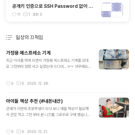
공개키 인증으로 SSH Password 없이 접
속하기
11
1
조회
3
일상의 끄적임
분류 전체보기
주요 글 목록
가정용 에스프레소 기계
글 내용
최근 이사를 하게 되면서 가정용 에스프레소 기계를 샀네
요 그전부터 엄청 사고 싶었는데 드디어... ㅠㅜ 아무래도
이름이 있는 여러 브랜드 드롱기 세이코 가쯔야 등등의 브
랜드를 사고 싶긴 했는데 최근 한국의 드롱기라고 불리우
작성시간
0
0
2020. 12. 28.
는 마티인 오스너 예가 클래식 CM6825 을 사게 되었다.
일단 20bar 로 풍부한 크리마를 뽑을수 있다는 장점이 있
었고 집에서 마실때 크리마를 통해서 부드러움을 느끼고
아이들 책상 추천 (#내돈내산)
싶었다. 또한 에스프레소 기계에서 제일 중요한게 압력 유
글 내용
지 및 보일러의 성능이라고 들었던기억이... 잘은 몰라요...
큰애가 이번에 초등학생이 되다 보니 애들 책상이 필요해
하지만 일단 압력이 높은 브랜드를 선택 하고 싶었고 기타
서 큰맘 먹고 그전 부터 본 니즈툴 그로우로 구매 했습니다.
브랜드의 경우 15bar가 최고 였고 그러다 보니 압력 20b
니즈툴 그로우를 선택하게 된건 무엇보다 애들이 커가는데
ar에서 찾다 보니 예가 클래식을 선택하게 된거 같다. 그리
에 있어서 앉아서 사용할수 있는 부분을 모두 조정이 가능
작성시간
0
0
2020. 12. 21.
고 집에서 사용할거다 ..
한게 컸습니다. 저도 앉아서 근무를 많이 하는 직업의 특성