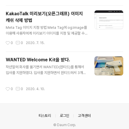
상 책상이 집중력에 미치는 영향력이 크다보니 비싸더라도
조정이 잘되는 책상을 사주고 싶어서 애들 태어나기 전부
KakaoTalk 미리보기(오픈그래프) 이미지
터 내가 가지고 싶어한 책상이었네요... ㅠㅜ 전 못사고 애
캐쉬 삭제 방법
들에게.... 다른 비슷한 각도조절 되는 제품을들 봤는데 니
글 내용
즈툴 그로우를 예전부터 맘에 두고 있었던 저에게는 성에
Meta Tag 이미지 지정 방법 Meta Tag에 og:image를
차지 않았습니다. 먼가 모두 부족한 느낌.... ;;; 의자에 앉았
이용해 사용자에게 미리보기 이미지를 지정 및 제공할 수
을때 발바닥이 평평하게 딛을수 있고 의자에 앉게 되면 자
있다. 아래는 `https://www.kakaocorp.com/`의 Met
작성시간
0
0
2020. 7. 15.
연스럽게 허리가 펴지게 되는..
a Tag의 og:image 정보이다. meta content="//t1.ka
kaocdn.net/kakaocorp/corp_thumbnail/KakaoTa
lk.png" property="og:image"/ KakaoTalk 미리보
WANTED Welcome Kit을 받다.
기(오픈그래프 OG) 이미지 Cache 삭제 방법 최근 사내
글 내용
작년말에 회사를 옮기면서 WANTED(원티드)를 통해서
에서 개발자가 테스트 도중 og:image를 바꿨는데도 불구
입사를 지원하였다. 입사를 지원하면서 원티드에서 3개월
하고 카카오톡에서 cache가 삭제 되지 않아서 실제 테스
이 지난 후 말일 이후에 Starterr Pack을 준다는 이야기
트시 어려움을 겪었다. 그래서 KakaoTalk의 Cache를
를 듣긴 했는데 이제 입사한지도 벌써 3개월이 훌쩍 지나
삭제하는 방법을 찾다가 확인하게 되었다. Kaka..
작성시간
0
0
2020. 4. 10.
가고 있다. 생각을 안하고 있었는데 오늘 WANTED에서 S
tarter Pack이 도착했다. 박스로 이쁘게 포장 및 퀄리티
있는 형태로 배달 되어 받았다. 구성품을 보니 가방 / 파우
치(필통 형태 및 간단한 물건 담을수 있는..) 2종류 / 볼펜 /
상태메시지 카드 / 노트3종 으로 구성이 되어 있다. 받고 나
의안내
티스토리
로그인
고객센터
니 기분이 좋아 진다. 이런거 받고 막 사진을 찍는 스타일이
아니다 보니 처음에 막 뜯었다가 보내준 정성을 생각해서
© Daum Corp.