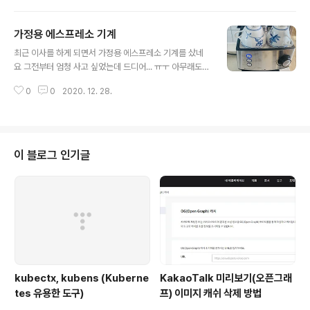
한게 컸습니다. 저도 앉아서 근무를 많이 하는 직업의 특성
상 책상이 집중력에 미치는 영향력이 크다보니 비싸더라도
가정용 에스프레소 기계
조정이 잘되는 책상을 사주고 싶어서 애들 태어나기 전부
글 내용
터 내가 가지고 싶어한 책상이었네요... ㅠㅜ 전 못사고 애
최근 이사를 하게 되면서 가정용 에스프레소 기계를 샀네
들에게.... 다른 비슷한 각도조절 되는 제품을들 봤는데 니
요 그전부터 엄청 사고 싶었는데 드디어... ㅠㅜ 아무래도
즈툴 그로우를 예전부터 맘에 두고 있었던 저에게는 성에
이름이 있는 여러 브랜드 드롱기 세이코 가쯔야 등등의 브
차지 않았습니다. 먼가 모두 부족한 느낌.... ;;; 의자에 앉았
0
0
2020. 12. 28.
랜드를 사고 싶긴 했는데 최근 한국의 드롱기라고 불리우
을때 발바닥이 평평하게 딛을수 있고 의자에 앉게 되면 자
는 마티인 오스너 예가 클래식 CM6825 을 사게 되었다.
연스럽게 허리가 펴지게 되는..
일단 20bar 로 풍부한 크리마를 뽑을수 있다는 장점이 있
었고 집에서 마실때 크리마를 통해서 부드러움을 느끼고
싶었다. 또한 에스프레소 기계에서 제일 중요한게 압력 유
이 블로그 인기글
지 및 보일러의 성능이라고 들었던기억이... 잘은 몰라요...
하지만 일단 압력이 높은 브랜드를 선택 하고 싶었고 기타
브랜드의 경우 15bar가 최고 였고 그러다 보니 압력 20b
ar에서 찾다 보니 예가 클래식을 선택하게 된거 같다. 그리
고 집에서 사용할거다 ..
kubectx, kubens (Kuberne
KakaoTalk 미리보기(오픈그래
tes 유용한 도구)
프) 이미지 캐쉬 삭제 방법