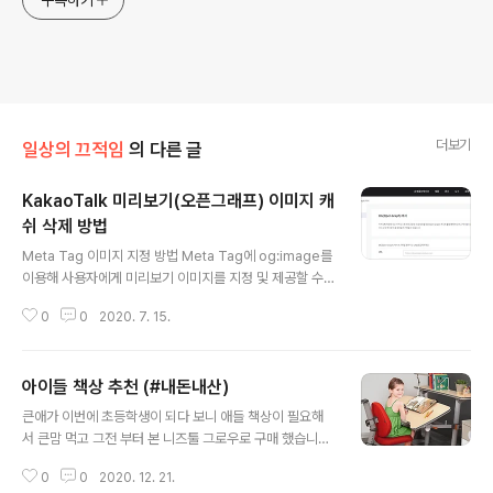
구독하기
더보기
일상의 끄적임
의 다른 글
KakaoTalk 미리보기(오픈그래프) 이미지 캐
쉬 삭제 방법
글 내용
Meta Tag 이미지 지정 방법 Meta Tag에 og:image를
이용해 사용자에게 미리보기 이미지를 지정 및 제공할 수
있다. 아래는 `https://www.kakaocorp.com/`의 Met
0
0
2020. 7. 15.
a Tag의 og:image 정보이다. meta content="//t1.ka
kaocdn.net/kakaocorp/corp_thumbnail/KakaoTa
lk.png" property="og:image"/ KakaoTalk 미리보
아이들 책상 추천 (#내돈내산)
기(오픈그래프 OG) 이미지 Cache 삭제 방법 최근 사내
글 내용
에서 개발자가 테스트 도중 og:image를 바꿨는데도 불구
큰애가 이번에 초등학생이 되다 보니 애들 책상이 필요해
하고 카카오톡에서 cache가 삭제 되지 않아서 실제 테스
서 큰맘 먹고 그전 부터 본 니즈툴 그로우로 구매 했습니다.
트시 어려움을 겪었다. 그래서 KakaoTalk의 Cache를
니즈툴 그로우를 선택하게 된건 무엇보다 애들이 커가는데
삭제하는 방법을 찾다가 확인하게 되었다. Kaka..
0
0
2020. 12. 21.
에 있어서 앉아서 사용할수 있는 부분을 모두 조정이 가능