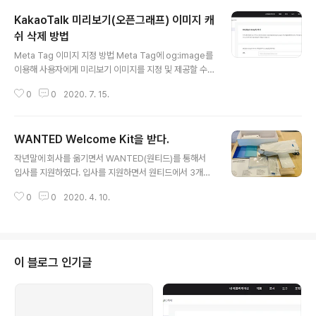
일단 20bar 로 풍부한 크리마를 뽑을수 있다는 장점이 있
KakaoTalk 미리보기(오픈그래프) 이미지 캐
었고 집에서 마실때 크리마를 통해서 부드러움을 느끼고
싶었다. 또한 에스프레소 기계에서 제일 중요한게 압력 유
쉬 삭제 방법
글 내용
지 및 보일러의 성능이라고 들었던기억이... 잘은 몰라요...
Meta Tag 이미지 지정 방법 Meta Tag에 og:image를
하지만 일단 압력이 높은 브랜드를 선택 하고 싶었고 기타
이용해 사용자에게 미리보기 이미지를 지정 및 제공할 수
브랜드의 경우 15bar가 최고 였고 그러다 보니 압력 20b
있다. 아래는 `https://www.kakaocorp.com/`의 Met
ar에서 찾다 보니 예가 클래식을 선택하게 된거 같다. 그리
0
0
2020. 7. 15.
a Tag의 og:image 정보이다. meta content="//t1.ka
고 집에서 사용할거다 ..
kaocdn.net/kakaocorp/corp_thumbnail/KakaoTa
lk.png" property="og:image"/ KakaoTalk 미리보
WANTED Welcome Kit을 받다.
기(오픈그래프 OG) 이미지 Cache 삭제 방법 최근 사내
글 내용
에서 개발자가 테스트 도중 og:image를 바꿨는데도 불구
작년말에 회사를 옮기면서 WANTED(원티드)를 통해서
하고 카카오톡에서 cache가 삭제 되지 않아서 실제 테스
입사를 지원하였다. 입사를 지원하면서 원티드에서 3개월
트시 어려움을 겪었다. 그래서 KakaoTalk의 Cache를
이 지난 후 말일 이후에 Starterr Pack을 준다는 이야기
삭제하는 방법을 찾다가 확인하게 되었다. Kaka..
0
0
2020. 4. 10.
를 듣긴 했는데 이제 입사한지도 벌써 3개월이 훌쩍 지나
가고 있다. 생각을 안하고 있었는데 오늘 WANTED에서 S
tarter Pack이 도착했다. 박스로 이쁘게 포장 및 퀄리티
있는 형태로 배달 되어 받았다. 구성품을 보니 가방 / 파우
치(필통 형태 및 간단한 물건 담을수 있는..) 2종류 / 볼펜 /
이 블로그 인기글
상태메시지 카드 / 노트3종 으로 구성이 되어 있다. 받고 나
니 기분이 좋아 진다. 이런거 받고 막 사진을 찍는 스타일이
아니다 보니 처음에 막 뜯었다가 보내준 정성을 생각해서
이후에 다시 사진을 찍어 놓았다. ㅎㅎㅎ