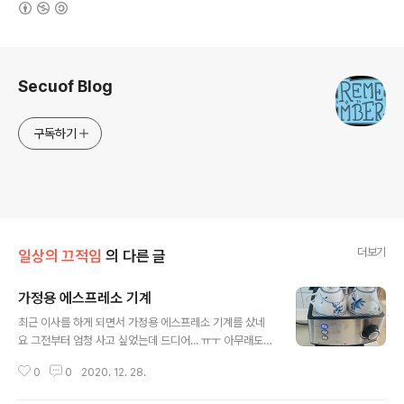
(새창열림)
로그 정보
Secuof Blog
구독하기
더보기
일상의 끄적임
의 다른 글
가정용 에스프레소 기계
글 내용
최근 이사를 하게 되면서 가정용 에스프레소 기계를 샀네
요 그전부터 엄청 사고 싶었는데 드디어... ㅠㅜ 아무래도
이름이 있는 여러 브랜드 드롱기 세이코 가쯔야 등등의 브
0
0
2020. 12. 28.
랜드를 사고 싶긴 했는데 최근 한국의 드롱기라고 불리우
는 마티인 오스너 예가 클래식 CM6825 을 사게 되었다.