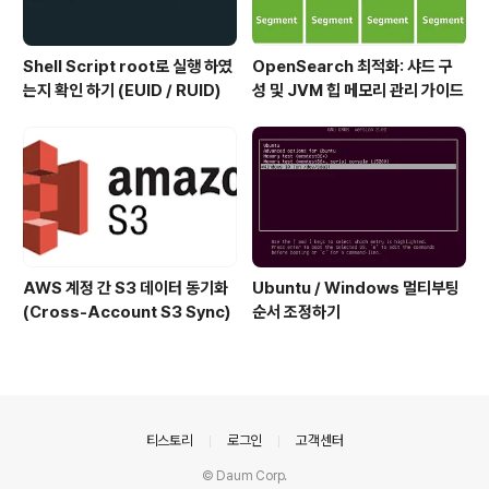
Shell Script root로 실행 하였
OpenSearch 최적화: 샤드 구
는지 확인 하기 (EUID / RUID)
성 및 JVM 힙 메모리 관리 가이드
AWS 계정 간 S3 데이터 동기화
Ubuntu / Windows 멀티부팅
(Cross-Account S3 Sync)
순서 조정하기
의안내
티스토리
로그인
고객센터
© Daum Corp.