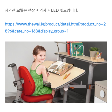
제가산 모델은 책장 + 의자 + LED 셋트입니다.
https://www.thewall.kr/product/detail.html?product_no=2
896&cate_no=168&display_group=1