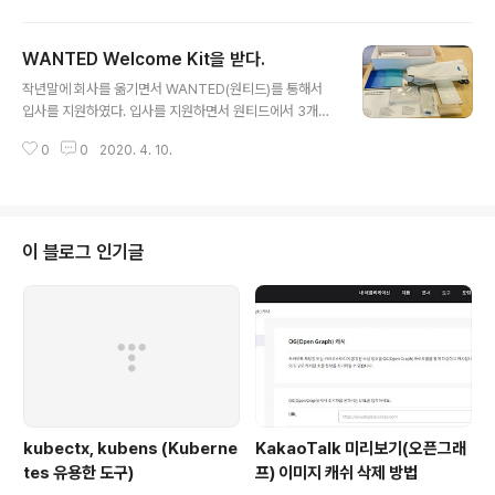
연스럽게 허리가 펴지게 되는..
kaocdn.net/kakaocorp/corp_thumbnail/KakaoTa
lk.png" property="og:image"/ KakaoTalk 미리보
WANTED Welcome Kit을 받다.
기(오픈그래프 OG) 이미지 Cache 삭제 방법 최근 사내
글 내용
에서 개발자가 테스트 도중 og:image를 바꿨는데도 불구
작년말에 회사를 옮기면서 WANTED(원티드)를 통해서
하고 카카오톡에서 cache가 삭제 되지 않아서 실제 테스
입사를 지원하였다. 입사를 지원하면서 원티드에서 3개월
트시 어려움을 겪었다. 그래서 KakaoTalk의 Cache를
이 지난 후 말일 이후에 Starterr Pack을 준다는 이야기
삭제하는 방법을 찾다가 확인하게 되었다. Kaka..
0
0
2020. 4. 10.
를 듣긴 했는데 이제 입사한지도 벌써 3개월이 훌쩍 지나
가고 있다. 생각을 안하고 있었는데 오늘 WANTED에서 S
tarter Pack이 도착했다. 박스로 이쁘게 포장 및 퀄리티
있는 형태로 배달 되어 받았다. 구성품을 보니 가방 / 파우
치(필통 형태 및 간단한 물건 담을수 있는..) 2종류 / 볼펜 /
이 블로그 인기글
상태메시지 카드 / 노트3종 으로 구성이 되어 있다. 받고 나
니 기분이 좋아 진다. 이런거 받고 막 사진을 찍는 스타일이
아니다 보니 처음에 막 뜯었다가 보내준 정성을 생각해서
이후에 다시 사진을 찍어 놓았다. ㅎㅎㅎ
kubectx, kubens (Kuberne
KakaoTalk 미리보기(오픈그래
tes 유용한 도구)
프) 이미지 캐쉬 삭제 방법