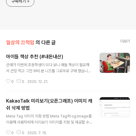
구독하기
더보기
일상의 끄적임
의 다른 글
아이들 책상 추천 (#내돈내산)
글 내용
큰애가 이번에 초등학생이 되다 보니 애들 책상이 필요해
서 큰맘 먹고 그전 부터 본 니즈툴 그로우로 구매 했습니다.
니즈툴 그로우를 선택하게 된건 무엇보다 애들이 커가는데
0
0
2020. 12. 21.
에 있어서 앉아서 사용할수 있는 부분을 모두 조정이 가능
한게 컸습니다. 저도 앉아서 근무를 많이 하는 직업의 특성
상 책상이 집중력에 미치는 영향력이 크다보니 비싸더라도
KakaoTalk 미리보기(오픈그래프) 이미지 캐
조정이 잘되는 책상을 사주고 싶어서 애들 태어나기 전부
터 내가 가지고 싶어한 책상이었네요... ㅠㅜ 전 못사고 애
쉬 삭제 방법
글 내용
들에게.... 다른 비슷한 각도조절 되는 제품을들 봤는데 니
Meta Tag 이미지 지정 방법 Meta Tag에 og:image를
즈툴 그로우를 예전부터 맘에 두고 있었던 저에게는 성에
이용해 사용자에게 미리보기 이미지를 지정 및 제공할 수
차지 않았습니다. 먼가 모두 부족한 느낌.... ;;; 의자에 앉았
있다. 아래는 `https://www.kakaocorp.com/`의 Met
을때 발바닥이 평평하게 딛을수 있고 의자에 앉게 되면 자
0
0
2020. 7. 15.
a Tag의 og:image 정보이다. meta content="//t1.ka