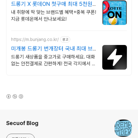
드롱기 X 롯데ON 첫구매 최대 5천원
혜택!
내 취향에 딱 맞는 브랜드별 혜택+중복 쿠폰!
지금 롯데온에서 만나보세요!
https://m.bunjang.co.kr/
광고
미개봉 드롱기 번개장터 국내 최대 브
랜드 중고거래
드롱기 새상품을 중고가로 구매하세요. 대화
없는 안전결제로 간편하게! 전국 각지에서 올
라오는 전국구 최다 상품 매일 10만 개 이상
의 신규 상품 업로드
(새창열림)
로그 정보
Secuof Blog