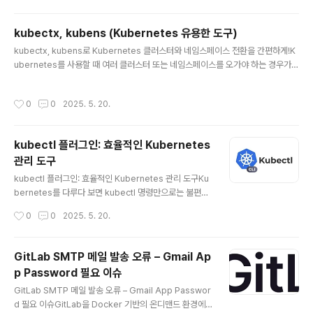
패키지를 받아오는 과정에서 캐시 문제로 인해 정상적인
빌드가 되지 않는 현상을 확인하고, 이를 해결할 수 있는 방
kubectx, kubens (Kubernetes 유용한 도구)
안을 소개하겠습니다.🔍 문제 현상GitLab에서 제공하는
글 내용
kubectx, kubens로 Kubernetes 클러스터와 네임스페이스 전환을 간편하게!K
그룹 러너(Group Runner)는 빌드 성능을 높이기 위해
ubernetes를 사용할 때 여러 클러스터 또는 네임스페이스를 오가야 하는 경우가
로컬 캐시를 활용합니다. 그러나 여러 서버에서 그룹 러너
많습니다. 매번 긴 kubectl 명령어를 입력하는 대신, kubectx와 kubens를 사용
를 분산 운영하는 경우, 각 서버가 로컬로 독립적인 캐시를
하면 더욱 간결하고 직관적인 CLI 환경을 만들 수 있습니다.1. kubectx란?kubect
가지고 있으면 다음과 같은 현상이 발생할 수 있습니다.No
작성시간
0
0
2025. 5. 20.
x는 현재 로그인된 kubeconfig 내 클러스터(Context)를 빠르게 전환할 수 있는
de 패키지 설치 시 일부 패키지를 찾지 못하거나 오류가
CLI 도구입니다.사용 예시# 현재 사용 가능한 context 목록 보기kubectx# 특정
발생함..
context로 전환kubectx my-dev-cluster# 직전 context로 돌아가기kubect
kubectl 플러그인: 효율적인 Kubernetes
x -context 이름 변경kubectx new-alias-n..
관리 도구
글 내용
kubectl 플러그인: 효율적인 Kubernetes 관리 도구Ku
bernetes를 다루다 보면 kubectl 명령만으로는 불편할
때가 많습니다. 다양한 작업을 더 쉽고 빠르게 수행하기 위
작성시간
0
0
2025. 5. 20.
해 커뮤니티에서 개발한 여러 kubectl 플러그인을 활용할
수 있습니다.이번 글에서는 Krew, kubectl-neat, kail
등 대표적인 플러그인을 소개하고, 설치 및 사용 방법을 살
GitLab SMTP 메일 발송 오류 – Gmail Ap
펴보겠습니다.⚠️ 참고: https://securityof.tistory.co
p Password 필요 이슈
m/37에서 소개된 kubectx, kubens 플러그인은 이 글
글 내용
에서 제외하였습니다.1. Krew: kubectl 플러그인 매니저
GitLab SMTP 메일 발송 오류 – Gmail App Passwor
설명: kubectl용 플러그인을 탐색, 설치, 업데이트할 수 있
d 필요 이슈GitLab을 Docker 기반의 온디맨드 환경에