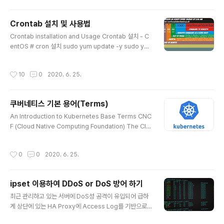
하는 프로그램을 이용하면 된다. 여기서는 Unix 계열의 K
ey를 생성하는 방법을 기술 하도록 하겠다. ssh-keygen
Crontab 설치 및 사용법
사용하기 아래의 명령어를 입력하면 $HOME/.ssh Fold
글 내용
Crontab installation and Usage Crontab 설치 - C
er 밑에 Private Key 와 Public Key 가 생성이 된다. Ke
entOS # cron 설치 sudo yum update -y sudo yu
y 생성시 3번의 사용자 값 입력을 받는다. Enter file in w
m install -y cronie # cron 시작 sudo systemctl st
hich to save the key (/Users/secuof/.ssh/id_rs
art crond # cron systemctl 활성화 sudo systemct
a): Key의 저장 위치를 물어 본다. 이때 ..
작성시간
10
0
2020. 6. 25.
l enable crond # cron systemctl 등록 확인 sudo s
ystemctl list-unit-files | grep crond Crontab 설치
- Ubuntu # cron 설치 sudo apt update -y sudo ap
쿠버네티스 기본 용어(Terms)
t install -y cron # cron 시작 sudo service cron st
글 내용
art # cron systemctl 활성화 sudo syst..
An Introduction to Kubernetes Base Terms CNC
F (Cloud Native Computing Foundation) The Clo
ud Native Computing Foundation (CNCF) builds
sustainable ecosystems and fosters a communi
작성시간
0
0
2020. 6. 25.
ty around projects that orchestrate containers a
s part of a microservices architecture. Kubernet
es is a CNCF project. Kubernetes Kubernetes is
ipset 이용하여 DDoS or DoS 방어 하기
a portable, extensible, open-source platform fo
글 내용
r managing containerized workl..
최근 관리하고 있는 서버에 DoS성 공격이 유입되어 급하
게 상단에 있는 HA Proxy에 Access Log를 기반으로
Request 횟수에 따른 IP Block 기능을 추가 하였다. 현