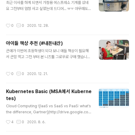
mtime +${expire_days} -exec rm -f {} \; find ${p
최근 이사를 하게 되면서 가정용 에스프레소 기계를 샀네
ath} \( -name "app*.log..
요 그전부터 엄청 사고 싶었는데 드디어... ㅠㅜ 아무래도
이름이 있는 여러 브랜드 드롱기 세이코 가쯔야 등등의 브
랜드를 사고 싶긴 했는데 최근 한국의 드롱기라고 불리우
작성시간
0
0
2020. 12. 28.
는 마티인 오스너 예가 클래식 CM6825 을 사게 되었다.
일단 20bar 로 풍부한 크리마를 뽑을수 있다는 장점이 있
었고 집에서 마실때 크리마를 통해서 부드러움을 느끼고
아이들 책상 추천 (#내돈내산)
싶었다. 또한 에스프레소 기계에서 제일 중요한게 압력 유
글 내용
지 및 보일러의 성능이라고 들었던기억이... 잘은 몰라요...
큰애가 이번에 초등학생이 되다 보니 애들 책상이 필요해
하지만 일단 압력이 높은 브랜드를 선택 하고 싶었고 기타
서 큰맘 먹고 그전 부터 본 니즈툴 그로우로 구매 했습니다.
브랜드의 경우 15bar가 최고 였고 그러다 보니 압력 20b
니즈툴 그로우를 선택하게 된건 무엇보다 애들이 커가는데
ar에서 찾다 보니 예가 클래식을 선택하게 된거 같다. 그리
에 있어서 앉아서 사용할수 있는 부분을 모두 조정이 가능
작성시간
0
0
2020. 12. 21.
고 집에서 사용할거다 ..
한게 컸습니다. 저도 앉아서 근무를 많이 하는 직업의 특성
상 책상이 집중력에 미치는 영향력이 크다보니 비싸더라도
조정이 잘되는 책상을 사주고 싶어서 애들 태어나기 전부
Kubernetes Basic (MSA에서 Kuberne
터 내가 가지고 싶어한 책상이었네요... ㅠㅜ 전 못사고 애
tes)
들에게.... 다른 비슷한 각도조절 되는 제품을들 봤는데 니
글 내용
즈툴 그로우를 예전부터 맘에 두고 있었던 저에게는 성에
Cloud Computing ![IaaS vs SaaS vs PaaS: what’s
차지 않았습니다. 먼가 모두 부족한 느낌.... ;;; 의자에 앉았
the difference, Gartner](http://drive.google.co
을때 발바닥이 평평하게 딛을수 있고 의자에 앉게 되면 자
m/uc?export=view&id=17HIlxvwe-2p9vrO_3L3
작성시간
4
0
2020. 8. 6.
연스럽게 허리가 펴지게 되는..
4Gl44nC6KFiGl) as a Service 각종 `디지털 재화가
네트워크를 통해서 사용 가능한 형태로 제공되는 서비스`