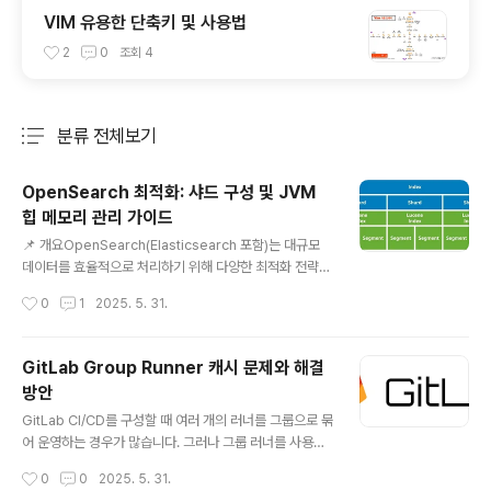
VIM 유용한 단축키 및 사용법
2
0
조회
4
분류 전체보기
주요 글 목록
OpenSearch 최적화: 샤드 구성 및 JVM
힙 메모리 관리 가이드
글 내용
📌 개요OpenSearch(Elasticsearch 포함)는 대규모
데이터를 효율적으로 처리하기 위해 다양한 최적화 전략이
필요합니다. 특히 샤드(shard) 구성과 JVM 힙 메모리 관
작성시간
0
1
2025. 5. 31.
리는 성능에 직접적으로 영향을 미치는 중요한 요소입니
다.본 글에서는 OpenSearch의 샤드 설정과 JVM 힙 메
모리 구성 방법에 대한 실질적인 가이드를 제시합니다.📌
GitLab Group Runner 캐시 문제와 해결
용어 정리먼저 기본적인 용어부터 정리하겠습니다.Index
방안
(인덱스): 데이터를 저장하고 관리하는 논리적 공간입니다.
글 내용
Shard (샤드): 인덱스를 물리적으로 나눈 데이터 단위로,
GitLab CI/CD를 구성할 때 여러 개의 러너를 그룹으로 묶
복제본(replica)이 아닌 실제 데이터입니다.Primary Sh
어 운영하는 경우가 많습니다. 그러나 그룹 러너를 사용할
ard (프라이머리 샤드): CRUD(Create, Read, Updat
때 자주 발생하는 문제가 바로 캐시 관리입니다. 이번 글에
작성시간
0
0
2025. 5. 31.
e, Delete)를 처리하는 실제 샤..
서는 GitLab 그룹 러너를 사용할 때 node 패키지나 go