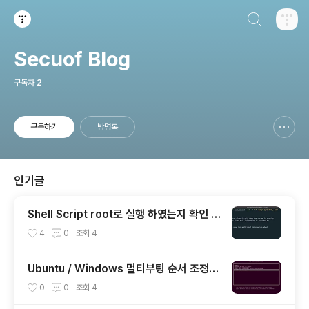
검색하기
티스토리
Secuof Blog
구독자
2
구독하기
방명록
신고하기 레이어
열기
인기글
Shell Script root로 실행 하였는지 확인 하
기 (EUID / RUID)
4
0
조회
4
Ubuntu / Windows 멀티부팅 순서 조정하
기
0
0
조회
4