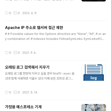
한 클러스터 환경을 운영할 때, 클러스터 버전에 맞는 kub
ectl을 사용하는 것이 중요합니다. 이때 여러 버전을 쉽게
작성시간
0
0
2022. 6. 9.
관리할 수 있게 해주는 도구가 asdf입니다.1. asdf란?asd
f는 여러 프로그래밍 언어 및 CLI 도구의 버전을 통합적으
로 관리할 수 있는 버전 관리 툴입니다. Node.js, Pytho
Apache IP 주소로 웹서버 접근 제한
n, Java는 물론 kubectl, terraform, helm 등의 도구도
글 내용
지원합니다.공식 홈페이지: https://asdf-vm.com/GitH
# # Possible values for the Options directive are "None", "All", # or an
ub 저장소: https://github.com/asdf-vm/asdf2. ma
y combination of: # Indexes Includes FollowSymLinks SymLinksifOwn
cOS에서 asdf 설치Homebrew를 통해 ..
erMatch ExecCGI MultiViews # # Note that "MultiViews" must be nam
ed *explicitly* --- "Options All" # doesn't give it to you. # # The Opti
작성시간
0
0
2021. 9. 6.
ons directive is both complicated and important. Please see # http://
httpd.apache.org/docs/2.2/mod/core.html#options # for m..
오래된 로그 검색해서 지우기
글 내용
오래된 로그를 한번에 지우고 싶을 경우 find의 -exec 옵
션과 합께 사용하면 지울수 있다 이때 모든 조회된 로그가
한번에 지워지니 사전에 충분히 ls 명령어를 통해서 확인
후 삭제 해야 한다. #!/bin/bash path="/land/servic
작성시간
0
0
2021. 5. 14.
e/" expire_days=14 echo "Start deleteExpireFil
e.sh" # find ${path} \( -name "app*.log" -o -nam
e "access*.log" -o -name "commissions*.log" -
가정용 에스프레소 기계
o -name "monthly_commissions*.log" \) -type f -
글 내용