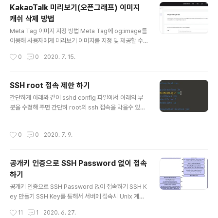
이다. XaaS는 클라우드를 통해서 구현된다. 엄밀히 말해
KakaoTalk 미리보기(오픈그래프) 이미지
클라우드 자체가 ''대용량 스토리자와 연산능력 등이 갖춰
캐쉬 삭제 방법
진 서버를 기반으로 클라이언트(사용자)에게 가상의 네트
글 내용
워크 컴퓨팅 환경을 제공한다.'는 개념인 만큼, 클라우드는
Meta Tag 이미지 지정 방법 Meta Tag에 og:image를
태생부터 'as a Service' 구현을 위해 만들어 졌다고 봐도
이용해 사용자에게 미리보기 이미지를 지정 및 제공할 수
과언이 아니다. 과거엔 모든 프로그램을 PC에 직접 ..
있다. 아래는 `https://www.kakaocorp.com/`의 Met
작성시간
0
0
2020. 7. 15.
a Tag의 og:image 정보이다. meta content="//t1.ka
kaocdn.net/kakaocorp/corp_thumbnail/KakaoTa
lk.png" property="og:image"/ KakaoTalk 미리보
SSH root 접속 제한 하기
기(오픈그래프 OG) 이미지 Cache 삭제 방법 최근 사내
글 내용
간단하게 아래와 같이 sshd config 파일에서 아래의 부
에서 개발자가 테스트 도중 og:image를 바꿨는데도 불구
분을 수정해 주면 간단히 root의 ssh 접속을 막을수 있다.
하고 카카오톡에서 cache가 삭제 되지 않아서 실제 테스
$ sudo vi /etc/ssh/sshd_config ~~~ PermitRoot
트시 어려움을 겪었다. 그래서 KakaoTalk의 Cache를
Login no ## 최초 주석 처리가 되어 있으며 주석 처리를
삭제하는 방법을 찾다가 확인하게 되었다. Kaka..
작성시간
0
0
2020. 7. 9.
풀고 'no'로 변경한다 :wp ## 저장 및 종료 $ sudo ser
vice sshd restart
공개키 인증으로 SSH Password 없이 접속
하기
글 내용
공개키 인증으로 SSH Password 없이 접속하기 SSH K
ey 만들기 SSH Key를 통해서 서버에 접속시 Unix 계열
에서는 ssh-keygen 명령어를 이용하면 된다. Window
작성시간
11
1
2020. 6. 27.
OS에서는 SSH Client 프로그램이 자체적으로 생성 제공