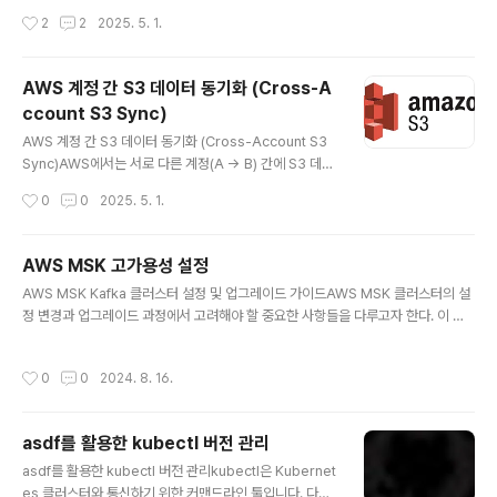
는 중앙 저장소 및 관리 도구입니다.설치 (macOS/Linu
서 운영하던 중,기존에 정상적으로 작동하던 메일 발송 기
작성시간
2
2
2025. 5. 1.
x)..
능이 어느 순간부터 갑자기 실패하기 시작했습니다.당시 S
MTP 설정은 Gmail 계정의 ID와 비밀번호를 이용해 아래
와 같이 구성되어 있었습니다:gitlab_rails['smtp_addr
AWS 계정 간 S3 데이터 동기화 (Cross-A
ess'] = "smtp.gmail.com"gitlab_rails['smtp_por
ccount S3 Sync)
t'] = 587gitlab_rails['smtp_user_name'] = "nore
글 내용
ply@yourdomain.com"gitlab_rails['smtp_passw
AWS 계정 간 S3 데이터 동기화 (Cross-Account S3
ord'] = "일반계정패스워드"gitlab_rails['smtp_doma
Sync)AWS에서는 서로 다른 계정(A → B) 간에 S3 데이
in'] = "smtp..
터를 복사(Sync)하려면 몇 가지 IAM 및 S3 정책 구성이
작성시간
0
0
2025. 5. 1.
필요합니다.이 포스트에서는 A 계정의 S3 버킷에서 B 계
정의 S3 버킷으로 데이터를 동기화(sync) 하는 방법을 정
리합니다.DataSync 서비스를 사용하는 방법도 있으나,
AWS MSK 고가용성 설정
아래의 방법이 가장 간단하고 효율적입니다.✅ 전제 조건A
글 내용
AWS MSK Kafka 클러스터 설정 및 업그레이드 가이드AWS MSK 클러스터의 설
계정: 소스 S3 버킷 보유 (dev-source-bucket)B 계정:
정 변경과 업그레이드 과정에서 고려해야 할 중요한 사항들을 다루고자 한다. 이 가
대상 S3 버킷 보유 (prod-target-bucket)동기화는 B
이드는 Kafka 클러스터의 고가용성 설정, 권장 파티션 수, 그리고 설정 변경 시 주의
계정의 EC2 인스턴스에서 AWS CLI로 실행EC2 인스턴
할 사항들을 설명하는 데 중점을 두고 있다. 1. Kafka 클러스터 고가용성 설정Kafka
스는 IAM Role(crossaccount-sync-role)을 사용✅
작성시간
0
0
2024. 8. 16.
클러스터의 가용성을 높이기 위해 다양한 설정을 고려할 수 있다. 아래는 AWS Sup
1. ..
port에서 권장하는 설정 값들이다.default.replication.factor=3min.insync.re
plicas=2 unclean.leader.election.enable=false주요 설정 항목 설명- **mi
asdf를 활용한 kubectl 버전 관리
n.insync.replicas**: `replication..
글 내용
asdf를 활용한 kubectl 버전 관리kubectl은 Kubernet
es 클러스터와 통신하기 위한 커맨드라인 툴입니다. 다양