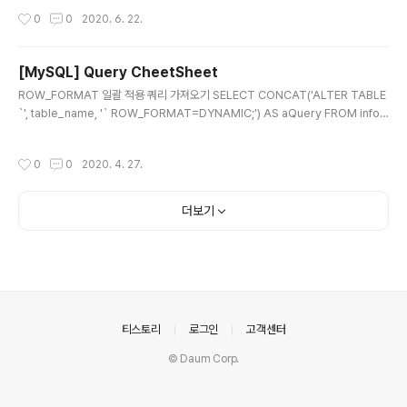
재 서버 운영은 User --> HA Proxy --> Web Server
작성시간
0
0
2020. 6. 22.
로 구성이 되어 있다. 전반적인 Process를 아래와 같이
처리 하였다. 1. Proxy 서버에서 ipset을 이용하여 iptabl
es에 Source IP 차단 설정 2. 웹서버에서 Access Log
[MySQL] Query CheetSheet
읽어 지정한 횟수 이상으로 Request 유입시 Block List
글 내용
로 체크 (매분 스크립트로 체크) # Proxy Server ipset
ROW_FORMAT 일괄 적용 쿼리 가져오기 SELECT CONCAT('ALTER TABLE
기능을 이용하여 list group을 white list, block list 이
`', table_name, '` ROW_FORMAT=DYNAMIC;') AS aQuery FROM infor
렇게 2개의 그룹을 생성 하였..
mation_schema.tables WHERE table_schema = 'SCHEMA NAME'; Ind
ex 생성 쿼리 가져오기 SELECT CONCAT_WS('', 'alter table ', table_name,
작성시간
0
0
2020. 4. 27.
IF( index_name ='PRIMARY', ' add primary key', IF( non_unique =1, CO
NCAT_WS('',' add index ', index_name ), CONCAT_WS('',' add unique in
dex ', index_name ) ) ), '..
더보기
의안내
티스토리
로그인
고객센터
© Daum Corp.