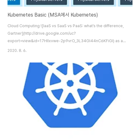
Kubernetes Basic (MSA에서 Kubernetes)
Cloud Computing ![IaaS vs SaaS vs PaaS: what’s the difference,
Gartner](http://drive.google.com/uc?
export=view&id=17HIlxvwe-2p9vrO_3L34Gl44nC6KFiGl) as a
Service 각종 `디지털 재화가 네트워크를 통해서 사용 가능한 형태로 제공되
2020. 8. 6.
는 서비스`이다. XaaS는 클라우드를 통해서 구현된다. 엄밀히 말해 클라우드
자체가 ''대용량 스토리자와 연산능력 등이 갖춰진 서버를 기반으로 클라이언
트(사용자)에게 가상의 네트워크 컴퓨팅 환경을 제공한다.'는 개념인 만큼, 클
라우드는 태생부터 'as a Service' 구현을 위해 만들어 졌다고 봐도 과언이
아니다. 과거엔 모든 프로그램을 PC에 직접 ..