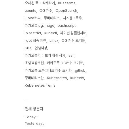
오래된 로그 삭제하기
k8s terms
ubuntu
OG 캐쉬
OpenSearch
iLove커피
쿠버네티스
니즈툴그로우
카카오톡 og:image
bashscript
ip restrict
kubectl
파이썬 심플웹서버
root 접속 제한
Linux
OG 캐쉬 초기화
K8s
인생책상
카카오톡 미리보기 캐쉬 삭제
ssh
초딩책상추천
카카오톡 OG캐쉬 초기화
카카오톡 오픈그래프 캐쉬 초기화
github
쿠버네티스란
Kubernetes
kubectx
Kubernetes Tems
전체 방문자
Today :
Yesterday :