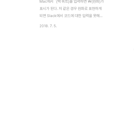
Mac에서 `(백 쿼트)를 입력하면 ₩(원화)가
표시가 된다. 저 같은 경우 원화로 표현하게
되면 Slack에서 코드에 대한 입력을 못해서
많이 불편하였다. 백 쿼터로 입력하고자 할경
2018. 7. 5.
우 아래와 같은 두가지 방법 중 하나를 선택
해서 적용 하면 된다. 원화 대신 백 쿼트로 변
경 방법 1.
~/Library/KeyBindings/DefaultkeyBinding.dict
파일을 만든후 아래의 코드를 추가 { "₩" =
("insertText:", "`"); } 2. 아래의 내용을 터
미털에서 입력 curl -sSL
https://gist.githubusercontent.com/redism/43b