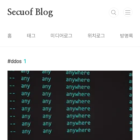
본문 바로가기
Secuof Blog
홈
태그
미디어로그
위치로그
방명록
ddos
1