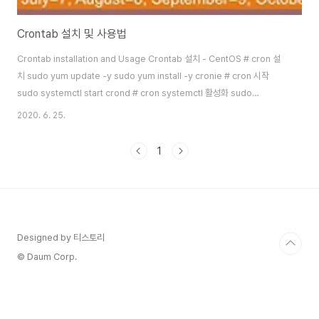
Crontab 설치 및 사용법
Crontab installation and Usage Crontab 설치 - CentOS # cron 설
치 sudo yum update -y sudo yum install -y cronie # cron 시작
sudo systemctl start crond # cron systemctl 활성화 sudo
systemctl enable crond # cron systemctl 등록 확인 sudo
2020. 6. 25.
systemctl list-unit-files | grep crond Crontab 설치 - Ubuntu #
cron 설치 sudo apt update -y sudo apt install -y cron # cron 시작
1
sudo service cron start # cron systemctl 활성화 sudo syst..
Designed by 티스토리
© Daum Corp.