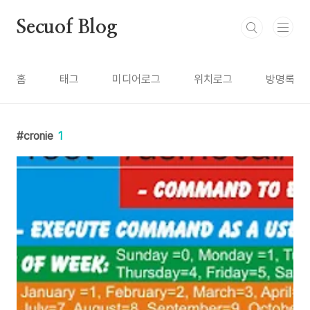
본문 바로가기
Secuof Blog
홈
태그
미디어로그
위치로그
방명록
cronie
1