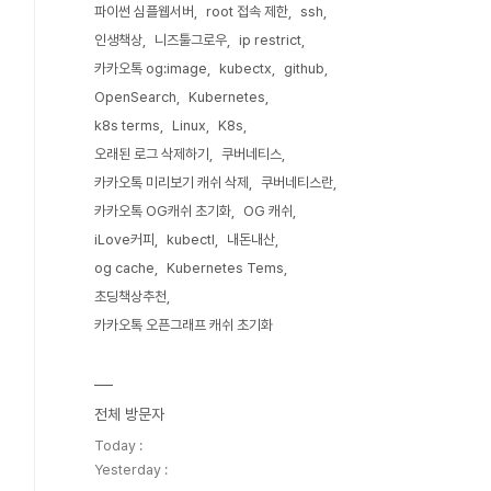
파이썬 심플웹서버
root 접속 제한
ssh
인생책상
니즈툴그로우
ip restrict
카카오톡 og:image
kubectx
github
OpenSearch
Kubernetes
k8s terms
Linux
K8s
오래된 로그 삭제하기
쿠버네티스
카카오톡 미리보기 캐쉬 삭제
쿠버네티스란
카카오톡 OG캐쉬 초기화
OG 캐쉬
iLove커피
kubectl
내돈내산
og cache
Kubernetes Tems
초딩책상추천
카카오톡 오픈그래프 캐쉬 초기화
전체 방문자
Today :
Yesterday :