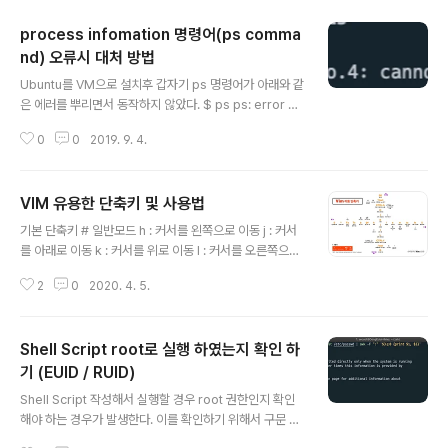
process infomation 명령어(ps comma
nd) 오류시 대처 방법
글 내용
Ubuntu를 VM으로 설치후 갑자기 ps 명령어가 아래와 같
은 에러를 뿌리면서 동작하지 않았다. $ ps ps: error w
hile loading shared libraries: libprocps.so.4: can
0
0
2019. 9. 4.
not open shared object file: No such file or dire
ctory libprocps4의 역할을 찾아 보니 xenial library
이며, process information 정보를 뿌려주는 라이브러
VIM 유용한 단축키 및 사용법
리에 속해 있는 library 파일이였다. https://packages.
글 내용
ubuntu.com/xenial/i386/libprocps4/filelist 이 파
기본 단축키 # 일반모드 h : 커서를 왼쪽으로 이동 j : 커서
일이 왜 없어 졌는지는 정확하게 추적을 못하였지만 proc
를 아래로 이동 k : 커서를 위로 이동 l : 커서를 오른쪽으로
ps package를 apt 로 재 설치후 정상적으로 ..
이동 w : 단어 단위로 뒤로 이동 $ : 현재 라인 맨 뒤로 이동
2
0
2020. 4. 5.
0 : 현재 라인 맨 앞으로 이동 ^ : 행 첫 글자로 이동 Ctrl +
d : 아래로 반 페이지 스크롤 Ctrl + f : 아래로 한 페이지
스크롤 Ctrl + u : 위로 반 페이지 스크롤 Ctrl + b : 위로
Shell Script root로 실행 하였는지 확인 하
한 페이지 스크롤 gg : 문서의 첫 행 이동 Shift + g : 문서
의 마지막 행 이동 # 입력모드 i : 커서 위치에서 삽입 a : 커
기 (EUID / RUID)
글 내용
서 바로 뒤에서 삽입 o : 현재 커서 다음 라인 부터 삽입 p :
Shell Script 작성해서 실행할 경우 root 권한인지 확인
복사내용 삽입 x : 커서 위치의 문자 삭제 Shift + d : 현재
해야 하는 경우가 발생한다. 이를 확인하기 위해서 구문 맨
커서 위치의 문자..
윗쪽에서 if 구문으로 EUID를 확인해서 root 권한인지 확