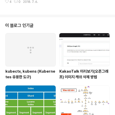
4
0
2018. 7. 6.
인 하면 된다. 그러기 위해서는 EUID에 대해서 먼저 알아
야 한다. EUID / RUID 란? RUID : Real User ID 의 약어
로 실제 사용자의 ID를 나타내는 값이다. EUID : Effectiv
e User ID의 약어로 어떤 유저권한으로 프로세스를 실행
하고 있는지를 나타내는 값이다. shell script 파일을 실행
이 블로그 인기글
하게 되면 Bash Shell은 항상 순차적으로 실행된다. 따라
서 스크립트 맨 위에서 if 구문으로 root가 맞는지 확인 하
면 된다. 참고로 Root의 EUID 값은 “0”이다. /etc..
kubectx, kubens (Kuberne
KakaoTalk 미리보기(오픈그래
tes 유용한 도구)
프) 이미지 캐쉬 삭제 방법