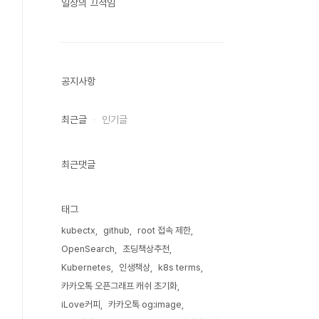
일상의 끄적임
공지사항
최근글
인기글
최근댓글
태그
kubectx
github
root 접속 제한
OpenSearch
초딩책상추천
Kubernetes
인생책상
k8s terms
카카오톡 오픈그래프 캐쉬 초기화
iLove커피
카카오톡 og:image