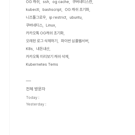
OG 캐쉬
ssh
og cache
쿠버네티스란
kubectl
bashscript
OG 캐쉬 초기화
니즈툴그로우
ip restrict
ubuntu
쿠버네티스
Linux
카카오톡 OG캐쉬 초기화
오래된 로그 삭제하기
파이썬 심플웹서버
K8s
내돈내산
카카오톡 미리보기 캐쉬 삭제
Kubernetes Tems
전체 방문자
Today :
Yesterday :