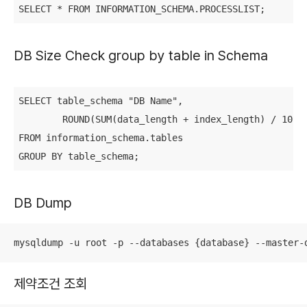
SELECT * FROM INFORMATION_SCHEMA.PROCESSLIST;
DB Size Check group by table in Schema
SELECT table_schema "DB Name",

        ROUND(SUM(data_length + index_length) / 1024 
FROM information_schema.tables 

GROUP BY table_schema; 
DB Dump
mysqldump -u root -p --databases {database} --maste
제약조건 조회