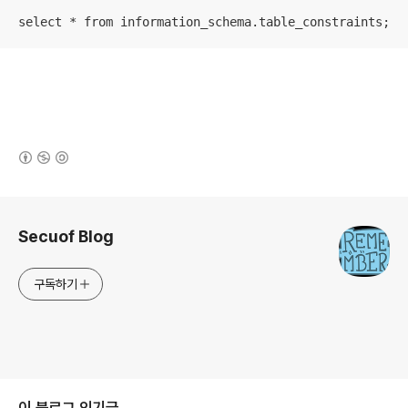
select * from information_schema.table_constraints;
(새창열림)
로그 정보
Secuof Blog
구독하기