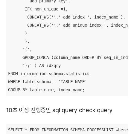
       ' add primary key',

       IF( non_unique =1, 

        CONCAT_WS('',' add index ', index_name ),

        CONCAT_WS('',' add unique index ', index_name
       )

       ),

      '(',

      GROUP_CONCAT(column_name ORDER BY seq_in_index 
      ');' ) AS idxqry

FROM information_schema.statistics

WHERE table_schema = 'TABLE NAME'

GROUP BY table_name, index_name;
10초 이상 진행중인 sql query check query
SELECT * FROM INFORMATION_SCHEMA.PROCESSLIST where ti