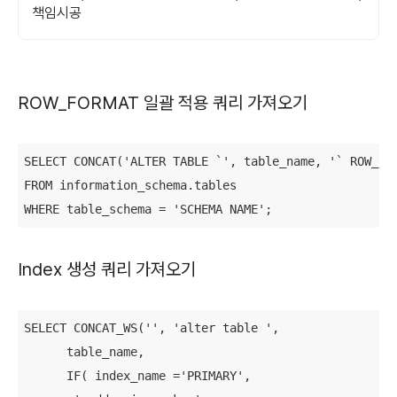
책임시공
ROW_FORMAT 일괄 적용 쿼리 가져오기
SELECT CONCAT('ALTER TABLE `', table_name, '` ROW_FOR
FROM information_schema.tables

WHERE table_schema = 'SCHEMA NAME';
Index 생성 쿼리 가져오기
SELECT CONCAT_WS('', 'alter table ',

      table_name,

      IF( index_name ='PRIMARY',
