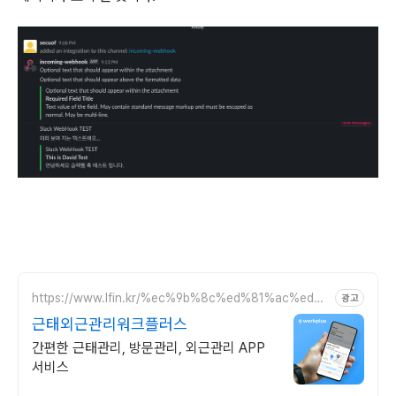
https://www.lfin.kr/%ec%9b%8c%ed%81%ac%ed%9
광고
4%8c%eb%9f%ac%ec%8a%a4/
근태외근관리워크플러스
간편한 근태관리, 방문관리, 외근관리 APP
서비스